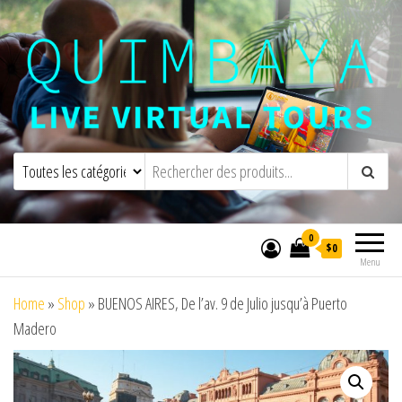
Quimbaya Virtual Tours
Visites virtuelles interactives en direct
0
$0
Menu
Home
»
Shop
»
BUENOS AIRES, De l’av. 9 de Julio jusqu’à Puerto
Madero