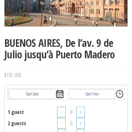
BUENOS AIRES, De l’av. 9 de
Julio jusqu’à Puerto Madero
$
135
USD
1 guest
−
+
2 guests
−
+