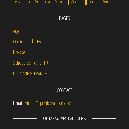
Guatemala
Guatemala
Mexico
Mexique
Perou
Peru
PAGES
Argentina
On Demand – FR
Presse
Scheduled Tours -FR
UPCOMING-FRANCE
CONTACT
E mail :
virtual@quimbaya-tours.com
QUIMBAYA VIRTUAL TOURS