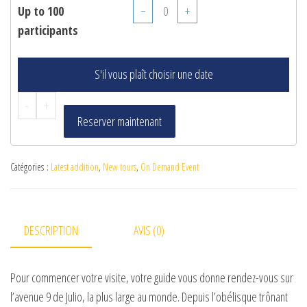
Up to 100
−
+
participants
S'il vous plaît choisir une date
-
+
Reserver maintenant
Catégories :
Latest addition
,
New tours
,
On Demand Event
DESCRIPTION
AVIS (0)
Pour commencer votre visite, votre guide vous donne rendez-vous sur
l’avenue 9 de Julio, la plus large au monde. Depuis l’obélisque trônant