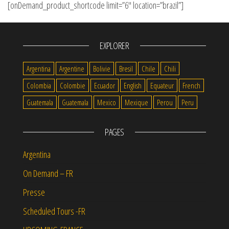
[onDemand_product_shortcode limit=”6″ location=”brazil”]
EXPLORER
Argentina
Argentine
Bolivie
Bresil
Chile
Chili
Colombia
Colombie
Ecuador
English
Equateur
French
Guatemala
Guatemala
Mexico
Mexique
Perou
Peru
PAGES
Argentina
On Demand – FR
Presse
Scheduled Tours -FR