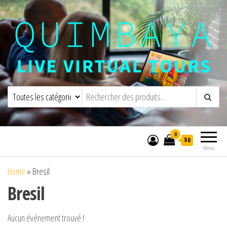
Quimbaya Virtual Tours
Visites virtuelles interactives en direct
0
$0
Menu
Home
»
Bresil
Bresil
Aucun événement trouvé !