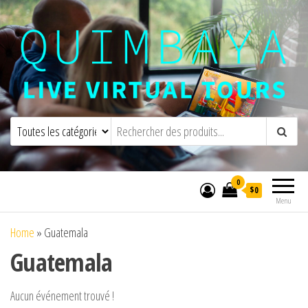
Quimbaya Virtual Tours
Visites virtuelles interactives en direct
0
$0
Menu
Home
»
Guatemala
Guatemala
Aucun événement trouvé !