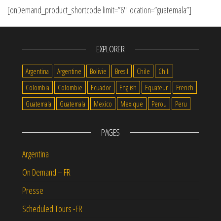
[onDemand_product_shortcode limit=”6″ location=”guatemala”]
EXPLORER
Argentina
Argentine
Bolivie
Bresil
Chile
Chili
Colombia
Colombie
Ecuador
English
Equateur
French
Guatemala
Guatemala
Mexico
Mexique
Perou
Peru
PAGES
Argentina
On Demand – FR
Presse
Scheduled Tours -FR