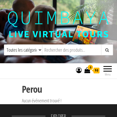
Quimbaya Virtual Tours
Visites virtuelles interactives en direct
0
$0
Menu
Perou
Aucun événement trouvé !
EXPLORER