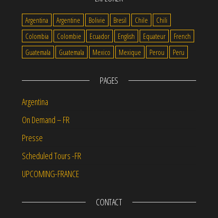
Argentina
Argentine
Bolivie
Bresil
Chile
Chili
Colombia
Colombie
Ecuador
English
Equateur
French
Guatemala
Guatemala
Mexico
Mexique
Perou
Peru
PAGES
Argentina
On Demand – FR
Presse
Scheduled Tours -FR
UPCOMING-FRANCE
CONTACT