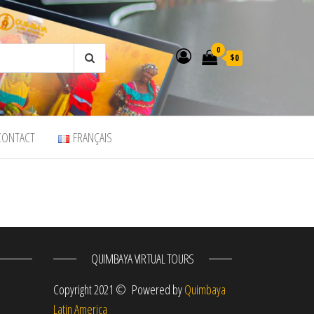
0
$0
CONTACT
FRANÇAIS
QUIMBAYA VIRTUAL TOURS
m
Copyright 2021 © Powered by
Quimbaya
Latin America