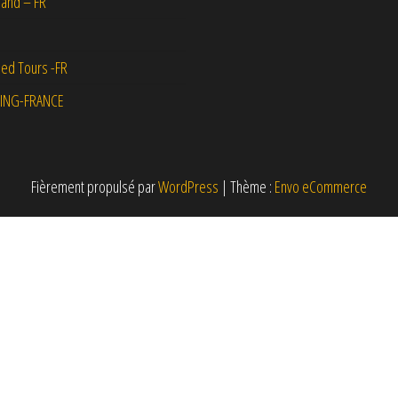
and – FR
ed Tours -FR
ING-FRANCE
Fièrement propulsé par
WordPress
|
Thème :
Envo eCommerce