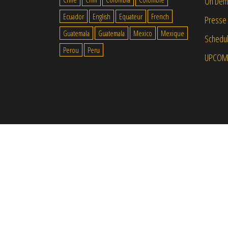
On Dem
Ecuador
English
Equateur
French
Presse
Guatemala
Guatemala
Mexico
Mexique
Schedul
Perou
Peru
UPCOM