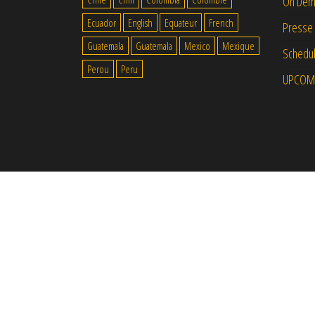
On Dem
Ecuador
English
Equateur
French
Presse
Guatemala
Guatemala
Mexico
Mexique
Schedul
Perou
Peru
UPCOM