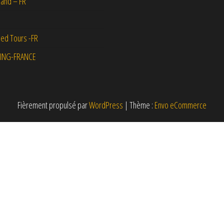
and – FR
ed Tours -FR
ING-FRANCE
Fièrement propulsé par
WordPress
|
Thème :
Envo eCommerce