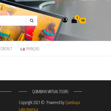
0
$0
CONTACT
FRANÇAIS
QUIMBAYA VIRTUAL TOURS
m
Copyright 2021 © Powered by
Quimbaya
Latin America