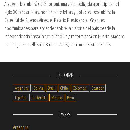
A su vez descubrirá Café Tortoni, una visita obligada a principios del
siglo XX para artistas, hombres de letras y políticos. Descubrirá la
Catedral de Buenos Aires, el Palacio Presidencial. Grandes
oportunidades para aprender sobre la historia del país desde la
independencia hasta la actualidad. La gira terminará en Puerto Madero,
los antiguos muelles de Buenos Aires, totalmenteestablecidos.
EXPLORAR
Argentina
Bolivia
Brasil
Chile
Colombia
Ecuador
Español
Guatemala
Mexico
Peru
PAGES
Argentina