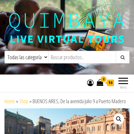
Quimbaya Virtual Tours
Live Interactive Virtual Tours and
Experiences
0
$0
Menú
Home
»
Shop
»
BUENOS AIRES, De la avenida Julio 9 a Puerto Madero