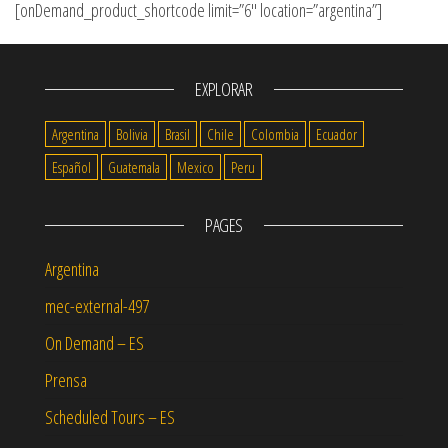
[onDemand_product_shortcode limit=”6″ location=”argentina”]
EXPLORAR
Argentina
Bolivia
Brasil
Chile
Colombia
Ecuador
Español
Guatemala
Mexico
Peru
PAGES
Argentina
mec-external-497
On Demand – ES
Prensa
Scheduled Tours – ES