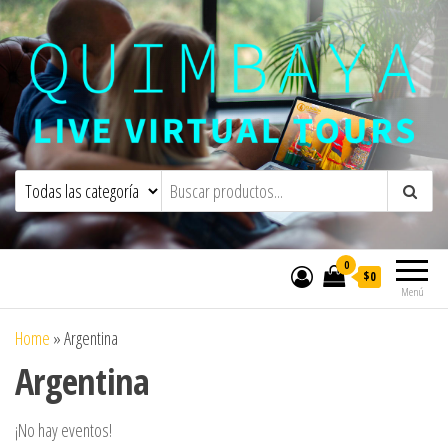
Quimbaya Virtual Tours
Live Interactive Virtual Tours and
Experiences
0
$0
Menú
Home
»
Argentina
Argentina
¡No hay eventos!