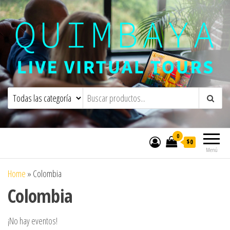
Quimbaya Virtual Tours
Live Interactive Virtual Tours and
Experiences
0
$0
Menú
Home
»
Colombia
Colombia
¡No hay eventos!