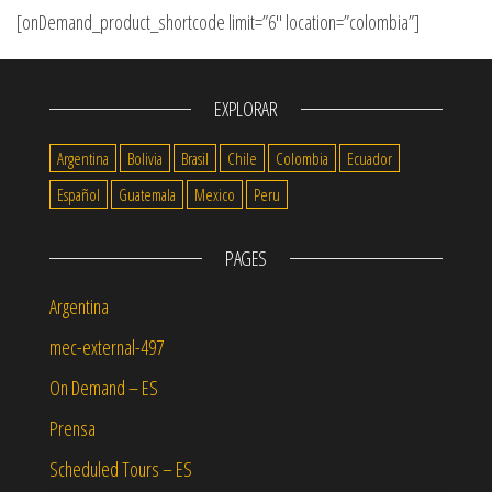
[onDemand_product_shortcode limit=”6″ location=”colombia”]
EXPLORAR
Argentina
Bolivia
Brasil
Chile
Colombia
Ecuador
Español
Guatemala
Mexico
Peru
PAGES
Argentina
mec-external-497
On Demand – ES
Prensa
Scheduled Tours – ES