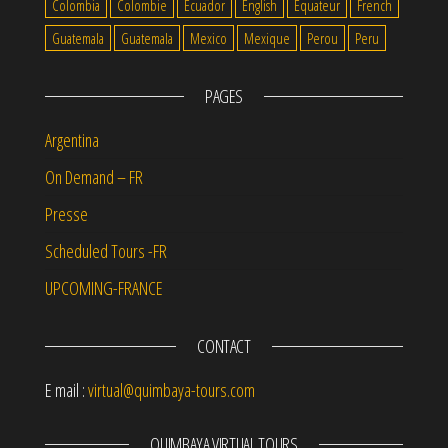
Colombia
Colombie
Ecuador
English
Equateur
French
Guatemala
Guatemala
Mexico
Mexique
Perou
Peru
PAGES
Argentina
On Demand – FR
Presse
Scheduled Tours -FR
UPCOMING-FRANCE
CONTACT
E mail :
virtual@quimbaya-tours.com
QUIMBAYA VIRTUAL TOURS