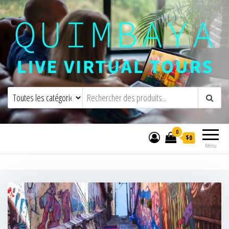
Quimbaya Virtual Tours
Visites virtuelles interactives en direct
0
$0
Menu