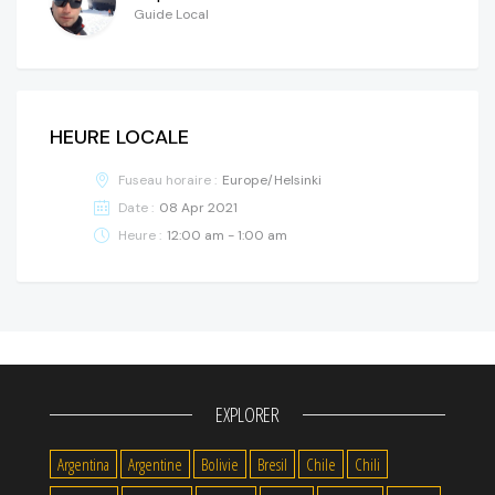
Guide Local
HEURE LOCALE
Fuseau horaire :
Europe/Helsinki
Date :
08 Apr 2021
Heure :
12:00 am - 1:00 am
EXPLORER
Argentina
Argentine
Bolivie
Bresil
Chile
Chili