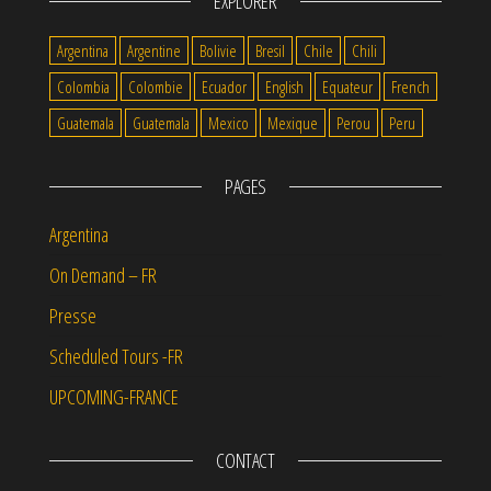
EXPLORER
Argentina
Argentine
Bolivie
Bresil
Chile
Chili
Colombia
Colombie
Ecuador
English
Equateur
French
Guatemala
Guatemala
Mexico
Mexique
Perou
Peru
PAGES
Argentina
On Demand – FR
Presse
Scheduled Tours -FR
UPCOMING-FRANCE
CONTACT