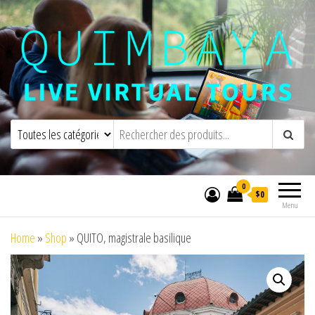
Quimbaya Virtual Tours
Visites virtuelles interactives en direct
0
$0
Menu
Home
»
Shop
»
QUITO, magistrale basilique