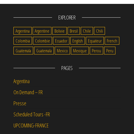
EXPLORER
Argentina
Argentine
Bolivie
Bresil
Chile
Chili
Colombia
Colombie
Ecuador
English
Equateur
French
Guatemala
Guatemala
Mexico
Mexique
Perou
Peru
PAGES
Argentina
On Demand – FR
Presse
Scheduled Tours -FR
UPCOMING-FRANCE