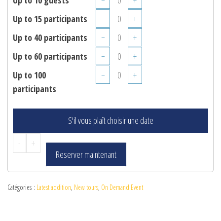
Up to 15 participants
−
+
Up to 40 participants
−
+
Up to 60 participants
−
+
Up to 100
−
+
participants
S'il vous plaît choisir une date
-
+
Reserver maintenant
Catégories :
Latest addition
,
New tours
,
On Demand Event