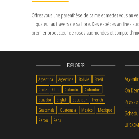
Offrez vous une parenthèse de calme et mettez vous au vert
l’Equateur au travers de sa flore. Des espèces andines aux 
premier producteur de roses aux mondes et compte d’innomb
EXPLORER
Argenti
Argentina
Argentine
Bolivie
Bresil
Chile
Chili
Colombia
Colombie
On Dem
Ecuador
English
Equateur
French
Presse
Guatemala
Guatemala
Mexico
Mexique
Schedul
Perou
Peru
UPCOM