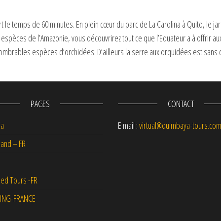
 le temps de 60 minutes. En plein cœur du parc de La Carolina à Quito, le j
espèces de l’Amazonie, vous découvrirez tout ce que l’Equateur a à offrir au
rables espèces d’orchidées. D’ailleurs la serre aux orquidées est sans dou
PAGES
CONTACT
na
E mail :
virtual@quimbaya-tours.co
and – FR
ed Tours -FR
ING-FRANCE