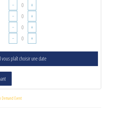
−
+
−
+
−
+
−
+
il vous plaît choisir une date
nant
n Demand Event