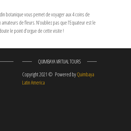
ardin botanique vous pemet de voyager aux 4 coins de
x amateurs de fleurs. N’oubliez pas que l’Equateur est le
te le point d’orgue de cette visite !
QUIMBAYA VIRTUAL TOURS
m
Copyright 2021 © Powered by
Quimbaya
Latin America