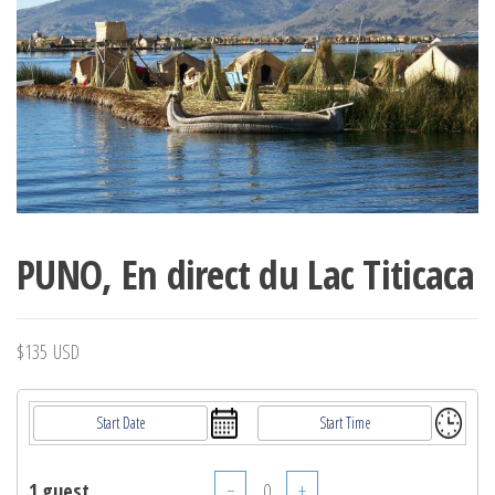
PUNO, En direct du Lac Titicaca
$
135
USD
1 guest
−
+