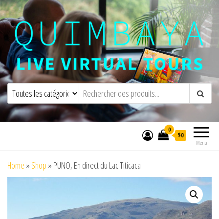
Quimbaya Virtual Tours
Visites virtuelles interactives en direct
0
$0
Menu
Home
»
Shop
»
PUNO, En direct du Lac Titicaca