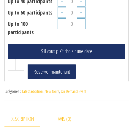
Up to 40 participants
−
+
Up to 60 participants
−
+
Up to 100
−
+
participants
S'il vous plaît choisir une date
-
+
Reserver maintenant
Catégories :
Latest addition
,
New tours
,
On Demand Event
DESCRIPTION
AVIS (0)