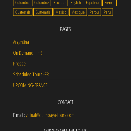
Colombia
Colombie
Ecuador
English
Equateur
French
Guatemala
Guatemala
Mexico
Mexique
Perou
Peru
PAGES
Argentina
On Demand – FR
Presse
Scheduled Tours -FR
UPCOMING-FRANCE
CONTACT
E mail :
virtual@quimbaya-tours.com
QUIMBAYA VIRTUAL TOURS