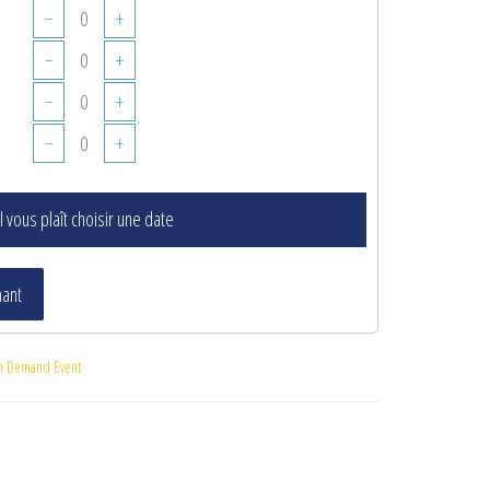
−
+
−
+
−
+
−
+
il vous plaît choisir une date
nant
n Demand Event