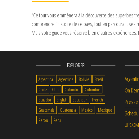
“Ce tour vous emmènera à la découverte des superbes fresq
comprendre l’histoire de ce pays, tout en parcourant ses r
Mais votre guide vous réserve bien d’autres expériences. I
EXPLORER
Argenti
Argentina
Argentine
Bolivie
Bresil
Chile
Chili
Colombia
Colombie
On Dem
Ecuador
English
Equateur
French
Presse
Guatemala
Guatemala
Mexico
Mexique
Schedul
Perou
Peru
UPCOM