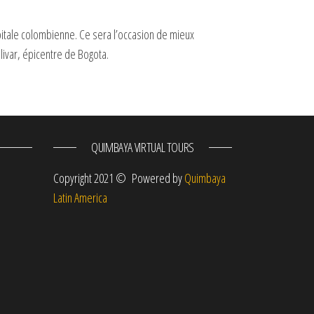
itale colombienne. Ce sera l’occasion de mieux
livar, épicentre de Bogota.
QUIMBAYA VIRTUAL TOURS
m
Copyright 2021 © Powered by
Quimbaya
Latin America