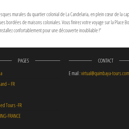
ues murales du quartier colonial de La Candelaria, en plein cœur de la cap
ues bordées de maisons coloniales. Vous finirez votre voyage sur la Place Bo
nstallez confortablement pour une découverte inoubliable !”
PAGES
CONTACT
na
E mail :
virtual@quimbaya-tours.co
and – FR
ed Tours -FR
ING-FRANCE