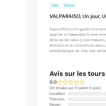
Chili
French
VALPARAISO, Un jour, U
Aujourd’hui votre guide vous pro
quartier à Valparaiso
. I
l
vous emm
de la vie de celui-ci, ses maiso
émotion et en rencontres dans u
emblématique du Chili. Une vérit
Avis sur les tours
0.0
0.0 étoiles sur 5 (selon 0 avis)
Excellent
Très bon
Moyen