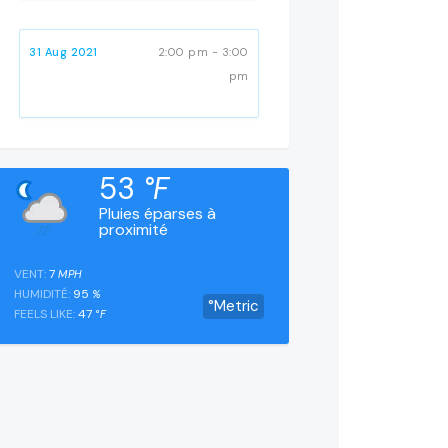
31 Aug 2021
2:00 pm - 3:00
pm
53
°F
Pluies éparses à
proximité
VENT:
7
MPH
HUMIDITÉ:
95
%
°Metric
FEELS LIKE:
47
°F