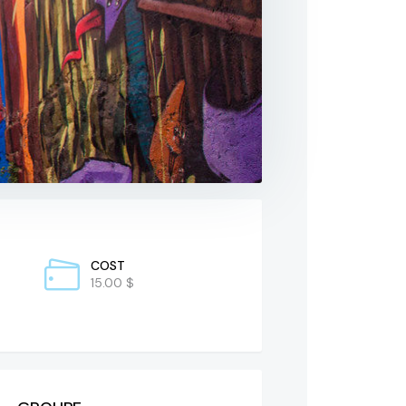
COST
15.00 $