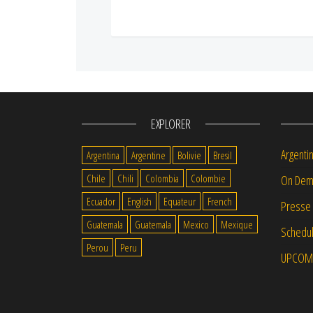
EXPLORER
Argenti
Argentina
Argentine
Bolivie
Bresil
Chile
Chili
Colombia
Colombie
On Dem
Ecuador
English
Equateur
French
Presse
Guatemala
Guatemala
Mexico
Mexique
Schedul
Perou
Peru
UPCOM