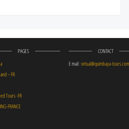
PAGES
CONTACT
na
E mail :
virtual@quimbaya-tours.co
and – FR
ed Tours -FR
ING-FRANCE