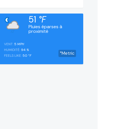
51
°F
Pluies éparses à
proximité
VENT:
5
MPH
HUMIDITÉ:
94
%
°Metric
FEELS LIKE:
50
°F