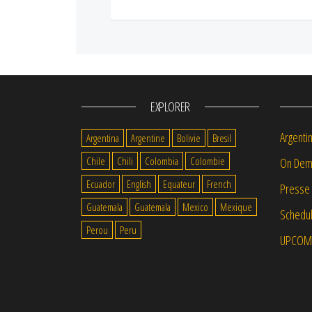
EXPLORER
Argenti
Argentina
Argentine
Bolivie
Bresil
Chile
Chili
Colombia
Colombie
On Dem
Ecuador
English
Equateur
French
Presse
Guatemala
Guatemala
Mexico
Mexique
Schedul
Perou
Peru
UPCOM