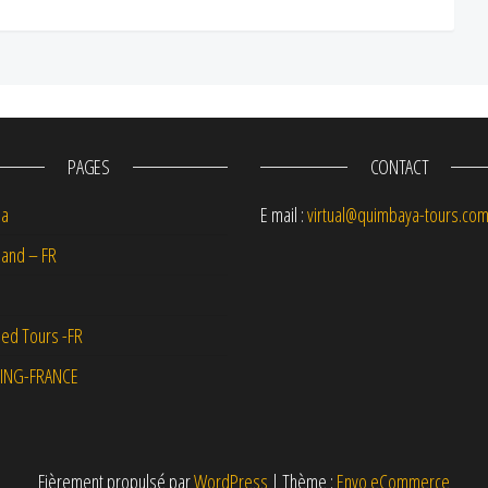
PAGES
CONTACT
na
E mail :
virtual@quimbaya-tours.co
and – FR
ed Tours -FR
ING-FRANCE
Fièrement propulsé par
WordPress
|
Thème :
Envo eCommerce