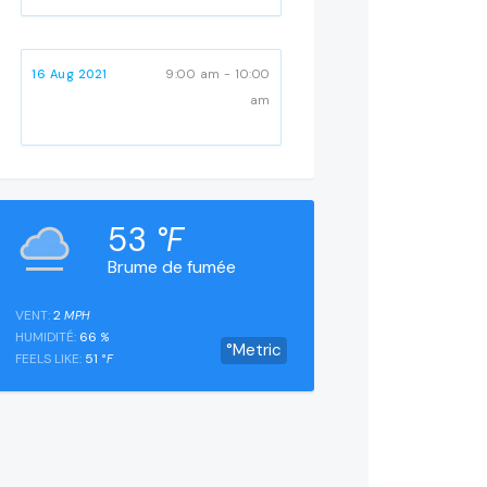
16 Aug 2021
9:00 am - 10:00
am
53
°F
Brume de fumée
VENT:
2
MPH
HUMIDITÉ:
66
%
°Metric
FEELS LIKE:
51
°F