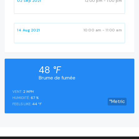
02 Sep 2021
12:00 pm - 1:00 pm
14 Aug 2021
10:00 am - 11:00 am
48
°F
Brume de fumée
VENT:
2
MPH
HUMIDITÉ:
67
%
°Metric
FEELS LIKE:
44
°F