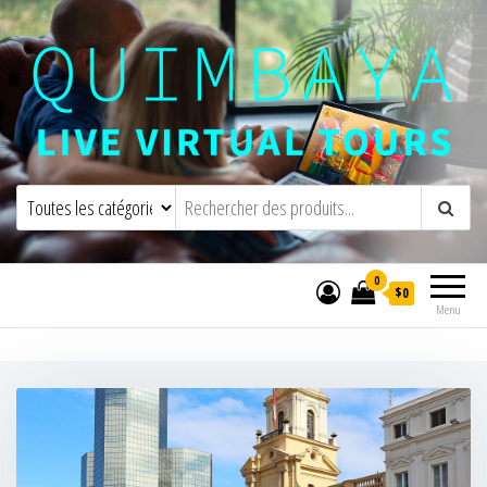
Quimbaya Virtual Tours
Visites virtuelles interactives en direct
0
$0
Menu