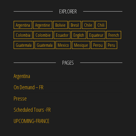
EXPLORER
Argentina
Argentine
Bolivie
Bresil
Chile
Chili
Colombia
Colombie
Ecuador
English
Equateur
French
Guatemala
Guatemala
Mexico
Mexique
Perou
Peru
PAGES
Argentina
On Demand – FR
Presse
Scheduled Tours -FR
UPCOMING-FRANCE