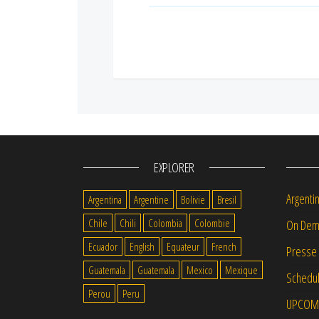
EXPLORER
Argenti
Argentina
Argentine
Bolivie
Bresil
Chile
Chili
Colombia
Colombie
On Dem
Ecuador
English
Equateur
French
Presse
Guatemala
Guatemala
Mexico
Mexique
Schedul
Perou
Peru
UPCOM