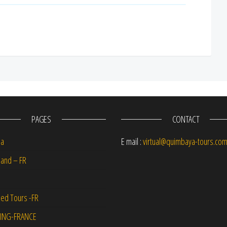
PAGES
CONTACT
na
E mail :
virtual@quimbaya-tours.co
and – FR
ed Tours -FR
ING-FRANCE