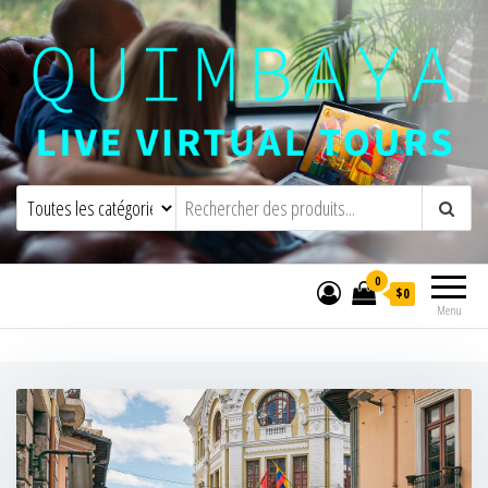
Quimbaya Virtual Tours
Visites virtuelles interactives en direct
0
$0
Menu