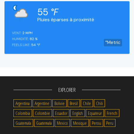
55
°F
Pluies éparses à proximité
VENT:
2
MPH
HUMIDITÉ:
82
%
°Metric
FEELS LIKE:
54
°F
EXPLORER
Argentina
Argentine
Bolivie
Bresil
Chile
Chili
Colombia
Colombie
Ecuador
English
Equateur
French
Guatemala
Guatemala
Mexico
Mexique
Perou
Peru