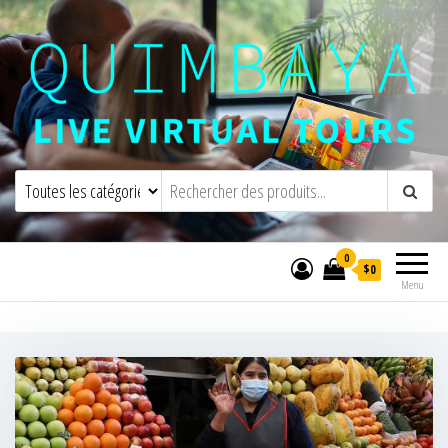
Quimbaya Virtual Tours
Visites virtuelles interactives en direct
0
$0
Menu