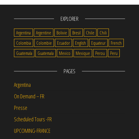
EXPLORER
Argentina
Argentine
Bolivie
Bresil
Chile
Chili
Colombia
Colombie
Ecuador
English
Equateur
French
Guatemala
Guatemala
Mexico
Mexique
Perou
Peru
PAGES
Argentina
On Demand – FR
Presse
Scheduled Tours -FR
UPCOMING-FRANCE