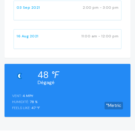
03 Sep 2021
2:00 pm - 3:00 pm
16 Aug 2021
11:00 am - 12:00 pm
48
°F
Dégagé
VENT:
4
MPH
HUMIDITÉ:
78
%
°Metric
FEELS LIKE:
47
°F