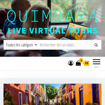
Quimbaya Virtual Tours
Visites virtuelles interactives en direct
0
$0
Menu