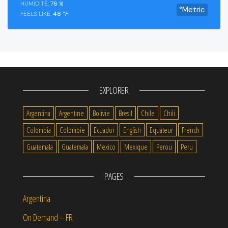
HUMIDITÉ:
76
%
°Metric
FEELS LIKE:
48
°F
EXPLORER
Argentina
Argentine
Bolivie
Bresil
Chile
Chili
Colombia
Colombie
Ecuador
English
Equateur
French
Guatemala
Guatemala
Mexico
Mexique
Perou
Peru
PAGES
Argentina
On Demand – FR