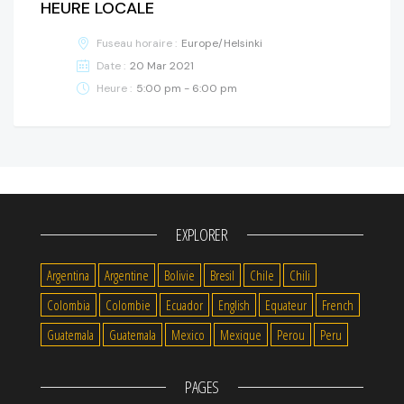
HEURE LOCALE
Fuseau horaire :
Europe/Helsinki
Date :
20 Mar 2021
Heure :
5:00 pm - 6:00 pm
EXPLORER
Argentina
Argentine
Bolivie
Bresil
Chile
Chili
Colombia
Colombie
Ecuador
English
Equateur
French
Guatemala
Guatemala
Mexico
Mexique
Perou
Peru
PAGES