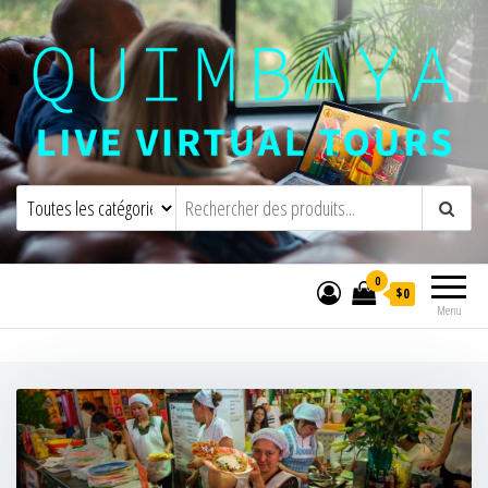
Quimbaya Virtual Tours
Visites virtuelles interactives en direct
0
$0
Menu