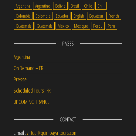
Argentina
Argentine
Bolivie
Bresil
Chile
Chili
Colombia
Colombie
Ecuador
English
Equateur
French
Guatemala
Guatemala
Mexico
Mexique
Perou
Peru
PAGES
Argentina
On Demand – FR
Presse
Scheduled Tours -FR
UPCOMING-FRANCE
CONTACT
E mail :
virtual@quimbaya-tours.com