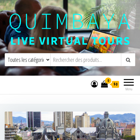
Quimbaya Virtual Tours
Visites virtuelles interactives en direct
0
$0
Menu