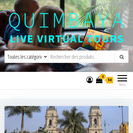
Quimbaya Virtual Tours
Visites virtuelles interactives en direct
0
$0
Menu