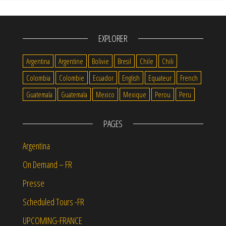
EXPLORER
Argentina
Argentine
Bolivie
Bresil
Chile
Chili
Colombia
Colombie
Ecuador
English
Equateur
French
Guatemala
Guatemala
Mexico
Mexique
Perou
Peru
PAGES
Argentina
On Demand – FR
Presse
Scheduled Tours -FR
UPCOMING-FRANCE