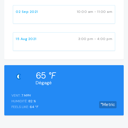
02 Sep 2021
10:00 am - 11:00 am
15 Aug 2021
3:00 pm - 4:00 pm
65
°F
Dégagé
VENT:
7
MPH
HUMIDITÉ:
82
%
°Metric
FEELS LIKE:
64
°F