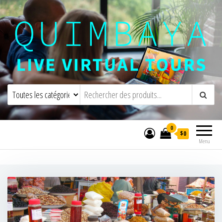
Quimbaya Virtual Tours
Visites virtuelles interactives en direct
0
$0
Menu