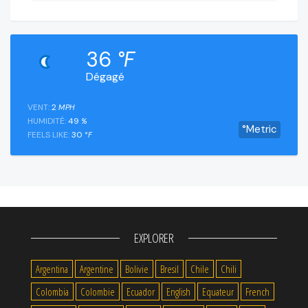
36
°F
Dégagé
VENT:
2
MPH
HUMIDITÉ:
49
%
°Metric
FEELS LIKE:
30
°F
EXPLORER
Argentina
Argentine
Bolivie
Bresil
Chile
Chili
Colombia
Colombie
Ecuador
English
Equateur
French