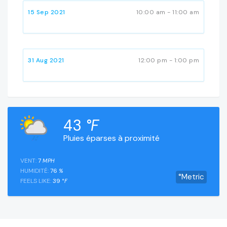
15 Sep 2021
10:00 am - 11:00 am
31 Aug 2021
12:00 pm - 1:00 pm
43
°F
Pluies éparses à proximité
VENT:
7
MPH
HUMIDITÉ:
76
%
°Metric
FEELS LIKE:
39
°F