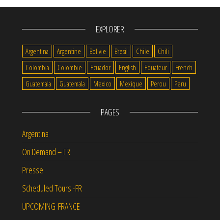
EXPLORER
Argentina
Argentine
Bolivie
Bresil
Chile
Chili
Colombia
Colombie
Ecuador
English
Equateur
French
Guatemala
Guatemala
Mexico
Mexique
Perou
Peru
PAGES
Argentina
On Demand – FR
Presse
Scheduled Tours -FR
UPCOMING-FRANCE