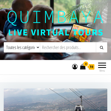
Quimbaya Virtual Tours
Visites virtuelles interactives en direct
0
$0
Menu