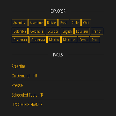
EXPLORER
Argentina
Argentine
Bolivie
Bresil
Chile
Chili
Colombia
Colombie
Ecuador
English
Equateur
French
Guatemala
Guatemala
Mexico
Mexique
Perou
Peru
PAGES
Argentina
On Demand – FR
Presse
Scheduled Tours -FR
UPCOMING-FRANCE