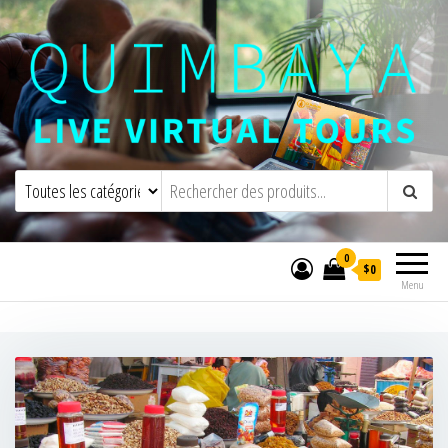
Quimbaya Virtual Tours
Visites virtuelles interactives en direct
0
$0
Menu