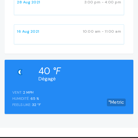
28 Aug 2021
3:00 pm - 4:00 pm
16 Aug 2021
10:00 am - 11:00 am
40
°F
Dégagé
VENT:
2
MPH
HUMIDITÉ:
65
%
°Metric
FEELS LIKE:
32
°F