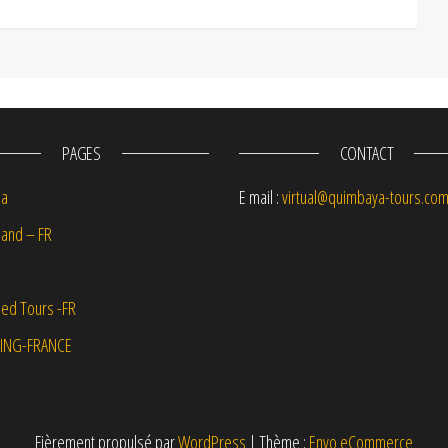
PAGES
CONTACT
na
E mail :
virtual@quimbaya-tours.co
and – FR
ed Tours -FR
ING-FRANCE
Fièrement propulsé par
WordPress
|
Thème :
Envo eCommerce