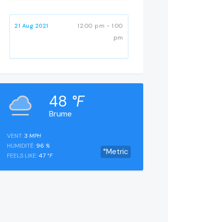
21 Aug 2021
12:00 pm - 1:00
pm
48
°F
Brume
VENT:
3
MPH
HUMIDITÉ:
96
%
°Metric
FEELS LIKE:
47
°F