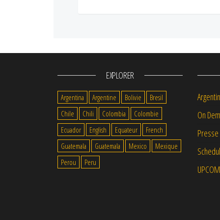
EXPLORER
Argenti
Argentina
Argentine
Bolivie
Bresil
Chile
Chili
Colombia
Colombie
On Dem
Ecuador
English
Equateur
French
Presse
Guatemala
Guatemala
Mexico
Mexique
Schedul
Perou
Peru
UPCOM