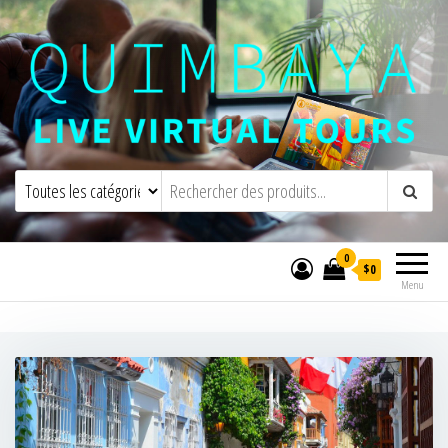
Quimbaya Virtual Tours
Visites virtuelles interactives en direct
0
$0
Menu