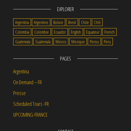
EXPLORER
Argentina
Argentine
Bolivie
Bresil
Chile
Chili
Colombia
Colombie
Ecuador
English
Equateur
French
Guatemala
Guatemala
Mexico
Mexique
Perou
Peru
PAGES
Argentina
On Demand – FR
Presse
Scheduled Tours -FR
UPCOMING-FRANCE