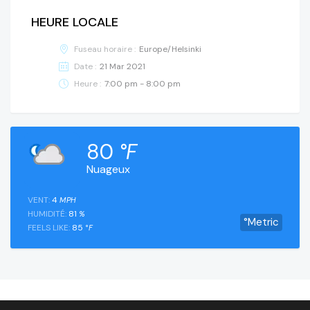
HEURE LOCALE
Fuseau horaire :
Europe/Helsinki
Date :
21 Mar 2021
Heure :
7:00 pm - 8:00 pm
80
°F
Nuageux
VENT:
4
MPH
HUMIDITÉ:
81
%
°Metric
FEELS LIKE:
85
°F