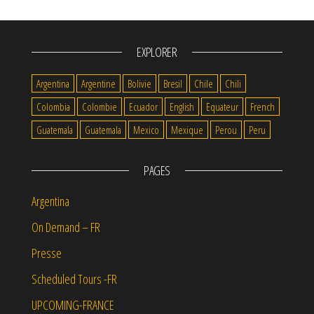
EXPLORER
Argentina
Argentine
Bolivie
Bresil
Chile
Chili
Colombia
Colombie
Ecuador
English
Equateur
French
Guatemala
Guatemala
Mexico
Mexique
Perou
Peru
PAGES
Argentina
On Demand – FR
Presse
Scheduled Tours -FR
UPCOMING-FRANCE