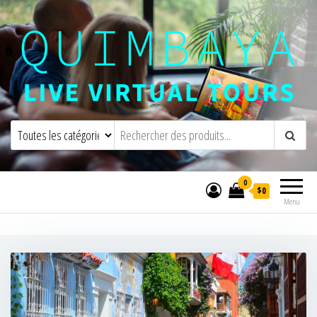
Quimbaya Virtual Tours
Visites virtuelles interactives en direct
0
$0
Menu