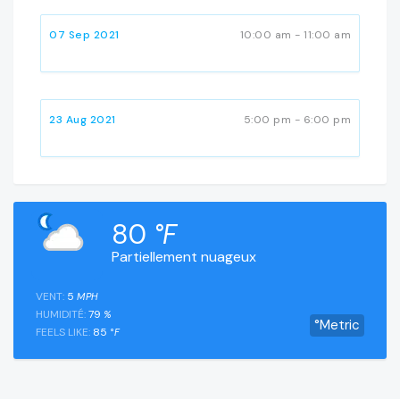
07 Sep 2021
10:00 am - 11:00 am
23 Aug 2021
5:00 pm - 6:00 pm
80
°F
Partiellement nuageux
VENT:
5
MPH
HUMIDITÉ:
79
%
°Metric
FEELS LIKE:
85
°F