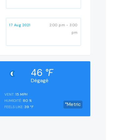
17 Aug 2021
2:00 pm - 3:00
pm
46
°F
Dégagé
VENT:
15
MPH
HUMIDITÉ:
80
%
°Metric
FEELS LIKE:
39
°F