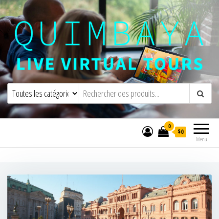
Quimbaya Virtual Tours
Visites virtuelles interactives en direct
0
$0
Menu