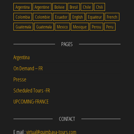
Argentina
Argentine
Bolivie
Bresil
Chile
Chili
Colombia
Colombie
Ecuador
English
Equateur
French
Guatemala
Guatemala
Mexico
Mexique
Perou
Peru
PAGES
Argentina
On Demand – FR
Presse
Scheduled Tours -FR
UPCOMING-FRANCE
CONTACT
E mail :
virtual@quimbaya-tours.com