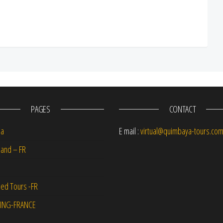
PAGES
CONTACT
na
E mail :
virtual@quimbaya-tours.co
and – FR
ed Tours -FR
ING-FRANCE