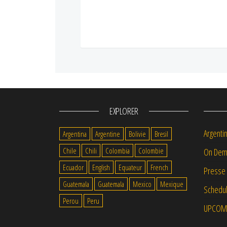
EXPLORER
Argenti
Argentina
Argentine
Bolivie
Bresil
Chile
Chili
Colombia
Colombie
On Dem
Ecuador
English
Equateur
French
Presse
Guatemala
Guatemala
Mexico
Mexique
Schedul
Perou
Peru
UPCOM