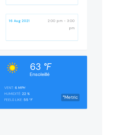
16 Aug 2021
2:00 pm - 3:00
pm
63
°F
Ensoleillé
VENT:
6
MPH
HUMIDITÉ:
22
%
°Metric
FEELS LIKE:
55
°F