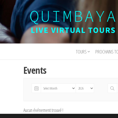
Quimbaya
Visites
virtuelles
Virtual
interactives
TOURS
PROCHAINS T
Tours
en direct
Events
Aucun événement trouvé !