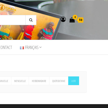
0
$0
CONTACT
FRANÇAIS
NNUELLE
MENSUELLE
HEBDOMADAIRE
QUOTIDIENNE
LISTE