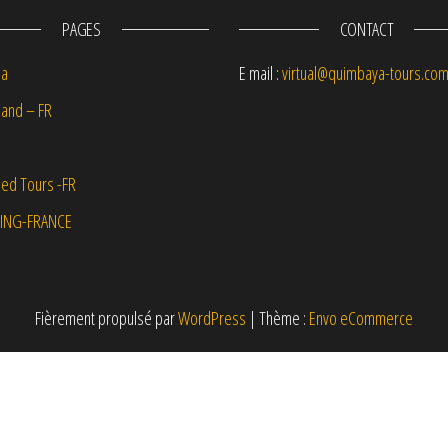
PAGES
CONTACT
na
E mail :
virtual@quimbaya-tours.co
and – FR
ed Tours -FR
ING-FRANCE
Fièrement propulsé par
WordPress
|
Thème :
Envo eCommerce