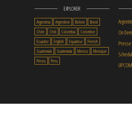
EXPLORER
Argenti
Argentina
Argentine
Bolivie
Bresil
Chile
Chili
Colombia
Colombie
On Dem
Ecuador
English
Equateur
French
Presse
Guatemala
Guatemala
Mexico
Mexique
Schedul
Perou
Peru
UPCOM