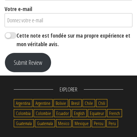
Votre e-mail
Cette note est fondée sur ma propre expérience et
mon véritable avis.
Submit Review
EXPLORER
Argentina
Argentine
Bolivie
Bresil
Chile
Chili
Colombia
Colombie
Ecuador
English
Equateur
French
Guatemala
Guatemala
Mexico
Mexique
Perou
Peru