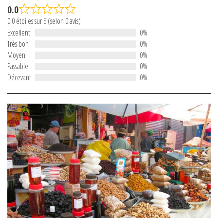
0.0
0.0 étoiles sur 5 (selon 0 avis)
Excellent
0%
Très bon
0%
Moyen
0%
Passable
0%
Décevant
0%