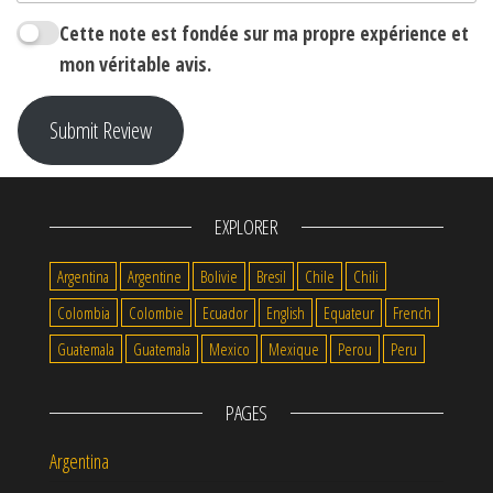
Cette note est fondée sur ma propre expérience et
mon véritable avis.
Submit Review
EXPLORER
Argentina
Argentine
Bolivie
Bresil
Chile
Chili
Colombia
Colombie
Ecuador
English
Equateur
French
Guatemala
Guatemala
Mexico
Mexique
Perou
Peru
PAGES
Argentina