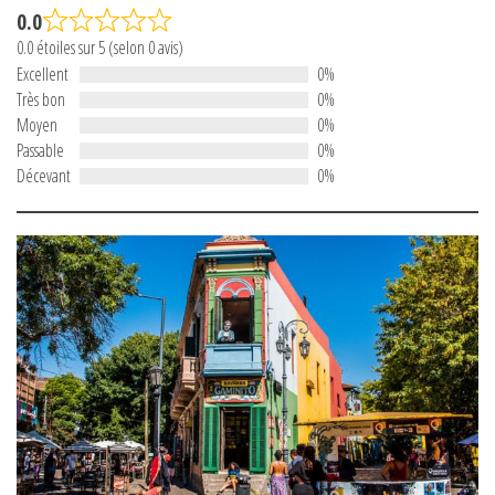
0.0
0.0 étoiles sur 5 (selon 0 avis)
Excellent
0%
Très bon
0%
Moyen
0%
Passable
0%
Décevant
0%