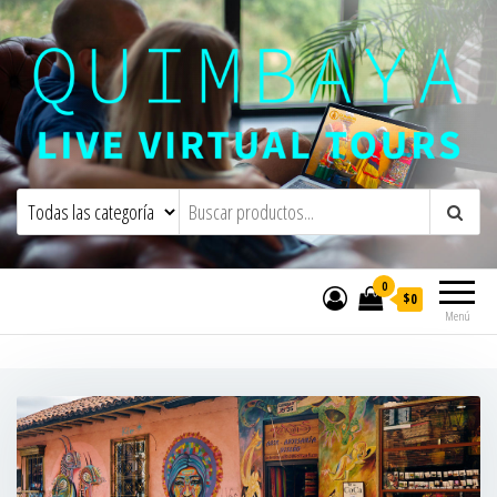
Quimbaya Virtual Tours
Live Interactive Virtual Tours and
Experiences
0
$0
Menú