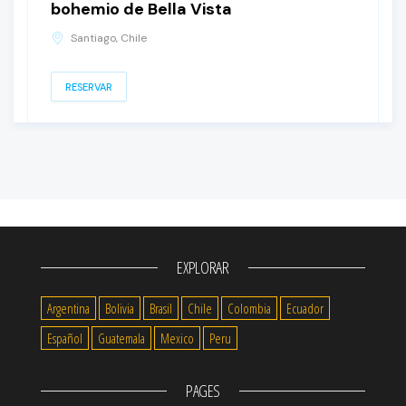
bohemio de Bella Vista
Santiago, Chile
RESERVAR
EXPLORAR
Argentina
Bolivia
Brasil
Chile
Colombia
Ecuador
Español
Guatemala
Mexico
Peru
PAGES