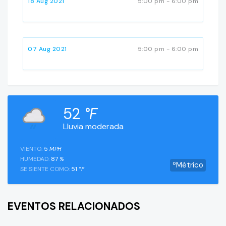
18 Aug 2021
5:00 pm - 6:00 pm
07 Aug 2021
5:00 pm - 6:00 pm
52
°F
Lluvia moderada
VIENTO:
5
MPH
HUMEDAD:
87
%
ºMétrico
SE SIENTE COMO:
51
°F
EVENTOS RELACIONADOS