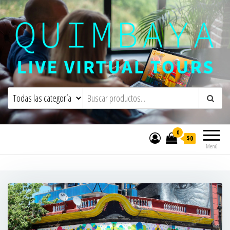
Quimbaya Virtual Tours
Live Interactive Virtual Tours and
Experiences
0
$0
Menú