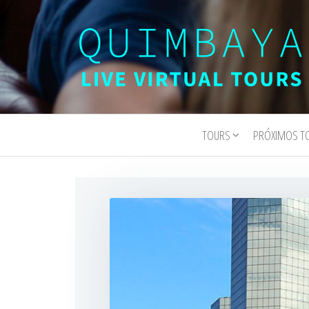
Quimbaya
Live
Interactive
Virtual
Virtual Tours
TOURS
PRÓXIMOS T
Tours
and
Experiences