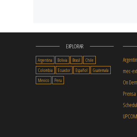
EXPLORAR
Argenti
Argentina
Bolivia
Brasil
Chile
Colombia
Ecuador
Español
Guatemala
mec-ext
Mexico
Peru
On Dem
Prensa
Schedul
UPCOMI