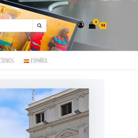
0
$0
CTENOS
ESPAÑOL