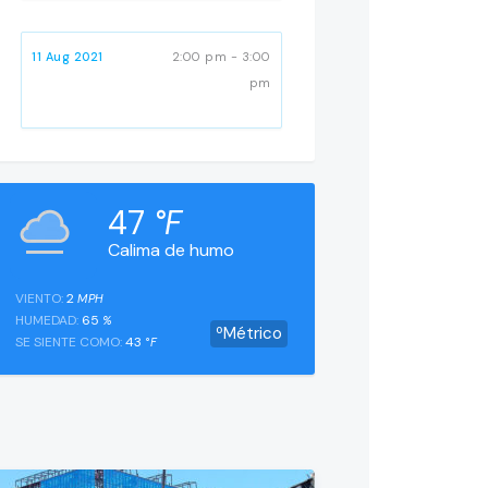
11 Aug 2021
2:00 pm - 3:00
pm
47
°F
Calima de humo
VIENTO:
2
MPH
HUMEDAD:
65
%
ºMétrico
SE SIENTE COMO:
43
°F