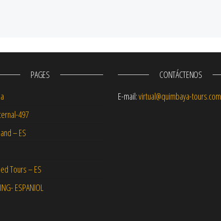
PAGES
CONTÁCTENOS
na
E-mail:
virtual@quimbaya-tours.com
ernal-497
and – ES
ed Tours – ES
NG- ESPANIOL