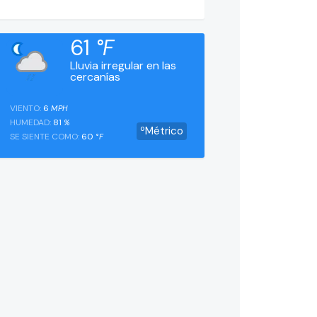
61
°F
Lluvia irregular en las
cercanías
VIENTO:
6
MPH
HUMEDAD:
81
%
ºMétrico
SE SIENTE COMO:
60
°F