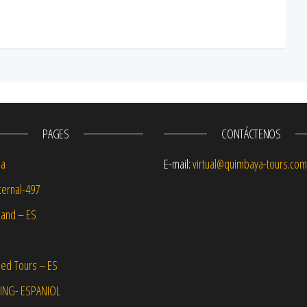
PAGES
CONTÁCTENOS
na
E-mail:
virtual@quimbaya-tours.com
ernal-497
and – ES
ed Tours – ES
NG- ESPANIOL