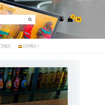
0
$0
CTENOS
ESPAÑOL