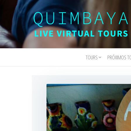
Quimbaya
Live
Interactive
Virtual
Virtual Tours
TOURS
PRÓXIMOS T
Tours
and
Experiences