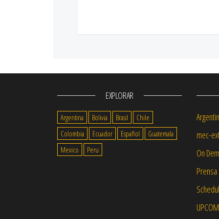
EXPLORAR
Argenti
Argentina
Bolivia
Brasil
Chile
Colombia
Ecuador
Español
Guatemala
mec-ext
Mexico
Peru
On Dem
Prensa
Schedul
UPCOMI