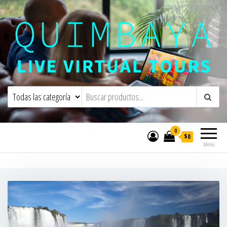
Quimbaya Virtual Tours
Live Interactive Virtual Tours and
Experiences
0
$0
Menú