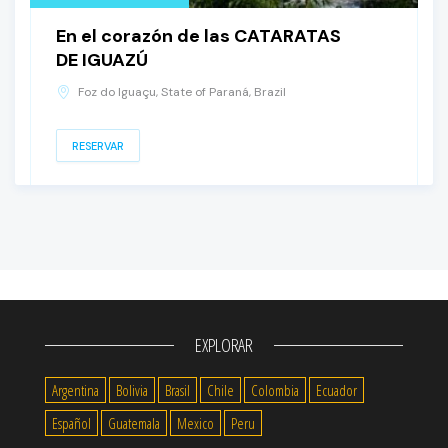
En el corazón de las CATARATAS
DE IGUAZÚ
Foz do Iguaçu, State of Paraná, Brazil
RESERVAR
EXPLORAR
Argentina
Bolivia
Brasil
Chile
Colombia
Ecuador
Español
Guatemala
Mexico
Peru