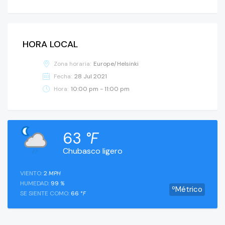
HORA LOCAL
Zona horaria:
Europe/Helsinki
Fecha:
28 Jul 2021
Hora:
10:00 pm - 11:00 pm
63
°F
Chubasco ligero
VIENTO:
2
MPH
HUMEDAD:
99
%
ºMétrico
SE SIENTE COMO:
66
°F