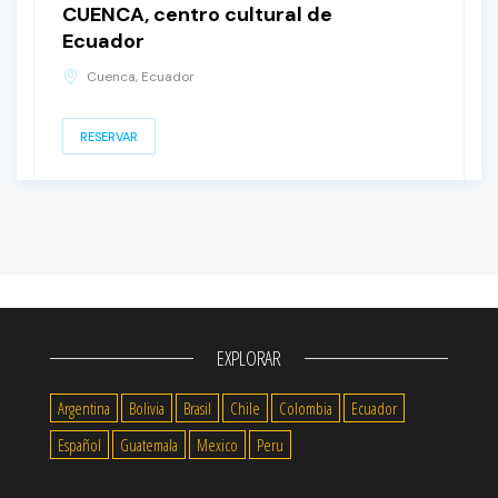
CUENCA, centro cultural de
Ecuador
Cuenca, Ecuador
RESERVAR
EXPLORAR
Argentina
Bolivia
Brasil
Chile
Colombia
Ecuador
Español
Guatemala
Mexico
Peru