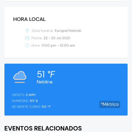
HORA LOCAL
Zona horaria:
Europe/Helsinki
Fecha:
22 - 23 Jul 2021
Hora:
11:00 pm - 12:00 am
51
°F
Neblina
VIENTO:
3
MPH
HUMEDAD:
95
%
ºMétrico
SE SIENTE COMO:
50
°F
EVENTOS RELACIONADOS