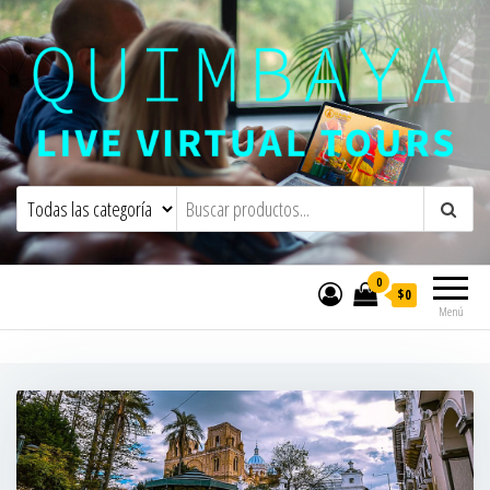
Quimbaya Virtual Tours
Live Interactive Virtual Tours and
Experiences
0
$0
Menú