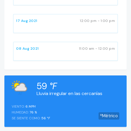
17 Aug 2021
12:00 pm - 1:00 pm
08 Aug 2021
11:00 am - 12:00 pm
59
°F
Lluvia irregular en las cercanías
VIENTO:
6
MPH
HUMEDAD:
76
%
ºMétrico
SE SIENTE COMO:
56
°F