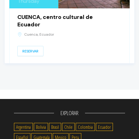
Thursday
CUENCA, centro cultural de
Ecuador
Cuenca, Ecuador
RESERVAR
EXPLORAR
Argentina
Bolivia
Brasil
Chile
Colombia
Ecuador
Español
Guatemala
Mexico
Peru