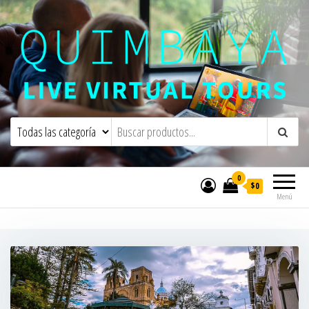
Quimbaya Virtual Tours
Live Interactive Virtual Tours and
Experiences
0
$0
Menú