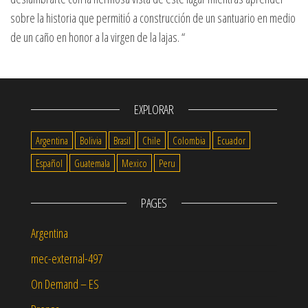
sobre la historia que permitió a construcción de un santuario en medio
de un caño en honor a la virgen de la lajas. “
EXPLORAR
Argentina
Bolivia
Brasil
Chile
Colombia
Ecuador
Español
Guatemala
Mexico
Peru
PAGES
Argentina
mec-external-497
On Demand – ES