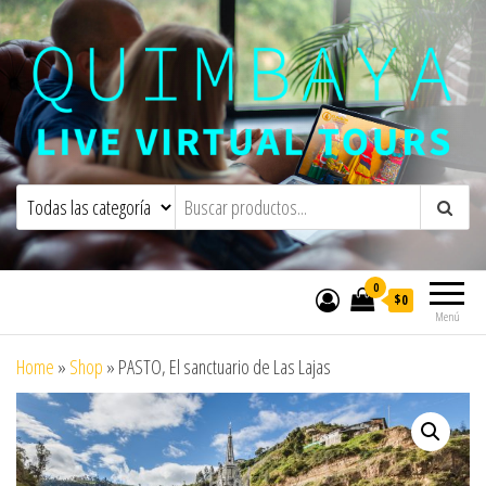
Quimbaya Virtual Tours
Live Interactive Virtual Tours and
Experiences
0
$0
Menú
Home
»
Shop
»
PASTO, El sanctuario de Las Lajas