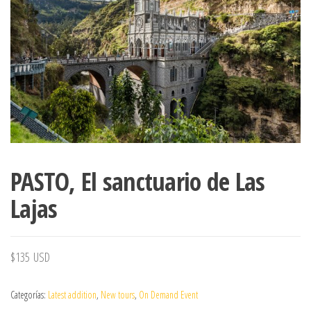
PASTO, El sanctuario de Las
Lajas
$
135
USD
Categorías:
Latest addition
,
New tours
,
On Demand Event