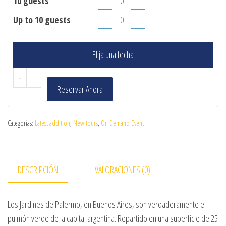
10 guests
−
+
Up to 10 guests
−
+
Elija una fecha
-
+
Reservar Ahora
Categorías:
Latest addition
,
New tours
,
On Demand Event
DESCRIPCIÓN
VALORACIONES (0)
Los Jardines de Palermo, en Buenos Aires, son verdaderamente el
pulmón verde de la capital argentina. Repartido en una superficie de 25