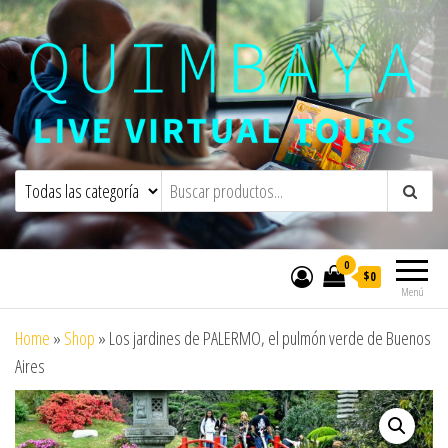
Quimbaya Virtual Tours
Live Interactive Virtual Tours and
Experiences
0
$0
Menú
Home
»
Shop
»
Los jardines de PALERMO, el pulmón verde de Buenos
Aires