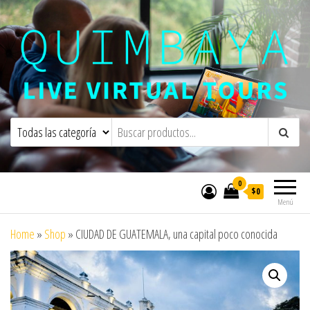
Quimbaya Virtual Tours
Live Interactive Virtual Tours and
Experiences
0
$0
Menú
Home
»
Shop
»
CIUDAD DE GUATEMALA, una capital poco conocida