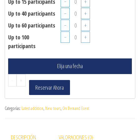
Up to 15 participants
−
+
Up to 40 participants
−
+
Up to 60 participants
−
+
Up to 100
−
+
participants
Elija una fecha
-
+
Reservar Ahora
Categorías:
Latest addition
,
New tours
,
On Demand Event
DESCRIPCIÓN
VALORACIONES (0)