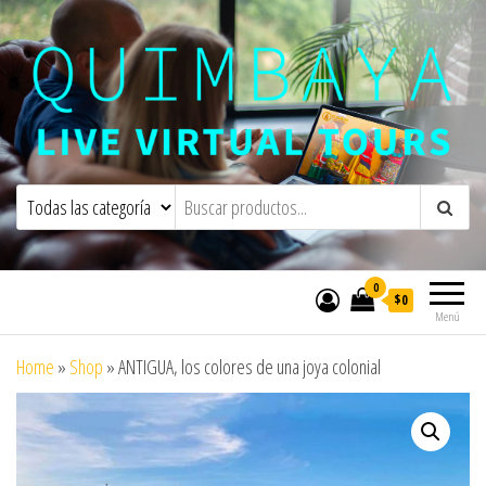
Quimbaya Virtual Tours
Live Interactive Virtual Tours and
Experiences
0
$0
Menú
Home
»
Shop
»
ANTIGUA, los colores de una joya colonial