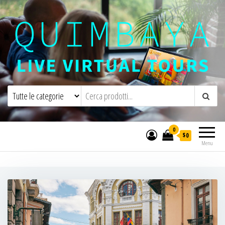
Quimbaya Virtual Tours
Live Interactive Virtual Tours and
Experiences
0
$0
Menu