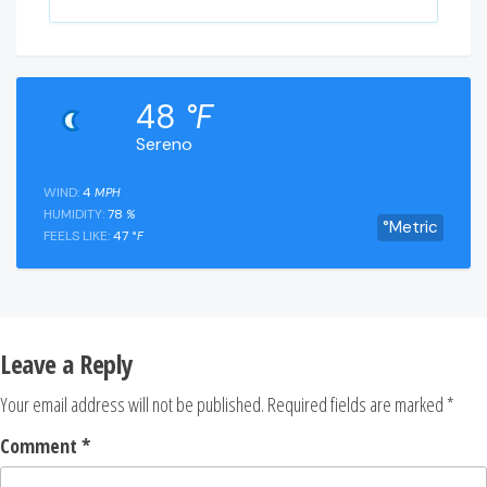
48
°F
Sereno
WIND:
4
MPH
HUMIDITY:
78
%
°Metric
FEELS LIKE:
47
°F
Leave a Reply
Your email address will not be published.
Required fields are marked
*
Comment
*